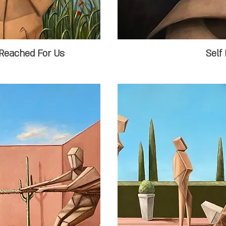
Reached For Us
Self 