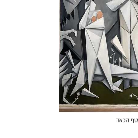
טף הכאב