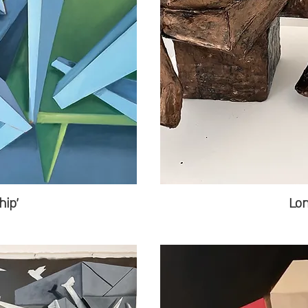
'Relationship'
Lon